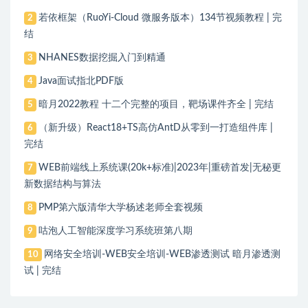
若依框架（RuoYi-Cloud 微服务版本）134节视频教程 | 完
2
结
NHANES数据挖掘入门到精通
3
Java面试指北PDF版
4
暗月2022教程 十二个完整的项目，靶场课件齐全 | 完结
5
（新升级）React18+TS高仿AntD从零到一打造组件库 |
6
完结
WEB前端线上系统课(20k+标准)|2023年|重磅首发|无秘更
7
新数据结构与算法
PMP第六版清华大学杨述老师全套视频
8
咕泡人工智能深度学习系统班第八期
9
网络安全培训-WEB安全培训-WEB渗透测试 暗月渗透测
10
试 | 完结