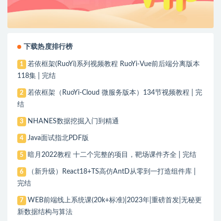
下载热度排行榜
若依框架(RuoYi)系列视频教程 RuoYi-Vue前后端分离版本
1
118集 | 完结
若依框架（RuoYi-Cloud 微服务版本）134节视频教程 | 完
2
结
NHANES数据挖掘入门到精通
3
Java面试指北PDF版
4
暗月2022教程 十二个完整的项目，靶场课件齐全 | 完结
5
（新升级）React18+TS高仿AntD从零到一打造组件库 |
6
完结
WEB前端线上系统课(20k+标准)|2023年|重磅首发|无秘更
7
新数据结构与算法