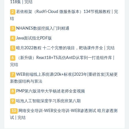
118集 | 完结
若依框架（RuoYi-Cloud 微服务版本）134节视频教程 | 完
2
结
NHANES数据挖掘入门到精通
3
Java面试指北PDF版
4
暗月2022教程 十二个完整的项目，靶场课件齐全 | 完结
5
（新升级）React18+TS高仿AntD从零到一打造组件库 |
6
完结
WEB前端线上系统课(20k+标准)|2023年|重磅首发|无秘更
7
新数据结构与算法
PMP第六版清华大学杨述老师全套视频
8
咕泡人工智能深度学习系统班第八期
9
网络安全培训-WEB安全培训-WEB渗透测试 暗月渗透测
10
试 | 完结