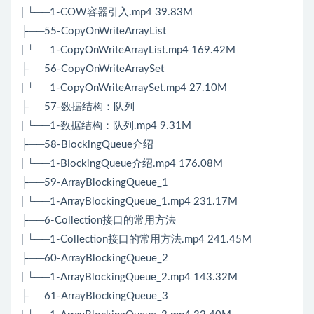
| └──1-COW容器引入.mp4 39.83M
├──55-CopyOnWriteArrayList
| └──1-CopyOnWriteArrayList.mp4 169.42M
├──56-CopyOnWriteArraySet
| └──1-CopyOnWriteArraySet.mp4 27.10M
├──57-数据结构：队列
| └──1-数据结构：队列.mp4 9.31M
├──58-BlockingQueue介绍
| └──1-BlockingQueue介绍.mp4 176.08M
├──59-ArrayBlockingQueue_1
| └──1-ArrayBlockingQueue_1.mp4 231.17M
├──6-Collection接口的常用方法
| └──1-Collection接口的常用方法.mp4 241.45M
├──60-ArrayBlockingQueue_2
| └──1-ArrayBlockingQueue_2.mp4 143.32M
├──61-ArrayBlockingQueue_3