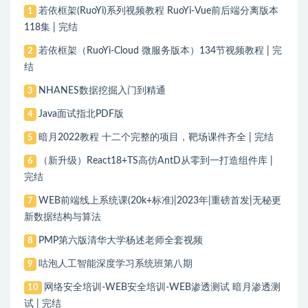
若依框架(RuoYi)系列视频教程 RuoYi-Vue前后端分离版本
1
118集 | 完结
若依框架（RuoYi-Cloud 微服务版本）134节视频教程 | 完
2
结
NHANES数据挖掘入门到精通
3
Java面试指北PDF版
4
暗月2022教程 十二个完整的项目，靶场课件齐全 | 完结
5
（新升级）React18+TS高仿AntD从零到一打造组件库 |
6
完结
WEB前端线上系统课(20k+标准)|2023年|重磅首发|无秘更
7
新数据结构与算法
PMP第六版清华大学杨述老师全套视频
8
咕泡人工智能深度学习系统班第八期
9
网络安全培训-WEB安全培训-WEB渗透测试 暗月渗透测
10
试 | 完结